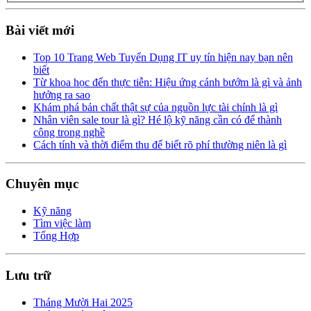
Bài viết mới
Top 10 Trang Web Tuyển Dụng IT uy tín hiện nay bạn nên
biết
Từ khoa học đến thực tiễn: Hiệu ứng cánh bướm là gì và ảnh
hưởng ra sao
Khám phá bản chất thật sự của nguồn lực tài chính là gì
Nhân viên sale tour là gì? Hé lộ kỹ năng cần có để thành
công trong nghề
Cách tính và thời điểm thu để biết rõ phí thường niên là gì
Chuyên mục
Kỹ năng
Tìm việc làm
Tổng Hợp
Lưu trữ
Tháng Mười Hai 2025