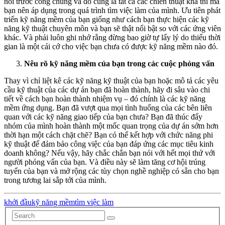
nói trước công chúng và đó cũng là tất cả các chiến thuật khả thi mà
bạn nên áp dụng trong quá trình tìm việc làm của mình. Ưu tiên phát
triển kỹ năng mềm của bạn giống như cách bạn thực hiện các kỹ
năng kỹ thuật chuyên môn và bạn sẽ thật nổi bật so với các ứng viên
khác. Và phải luôn ghi nhớ rằng đừng bao giờ tự lấy lý do thiếu thời
gian là một cái cớ cho việc bạn chưa có được kỹ năng mềm nào đó.
Nêu rõ kỹ năng mềm của bạn trong các cuộc phỏng vấn
Thay vì chỉ liệt kê các kỹ năng kỹ thuật của bạn hoặc mô tả các yêu
cầu kỹ thuật của các dự án bạn đã hoàn thành, hãy đi sâu vào chi
tiết về cách bạn hoàn thành nhiệm vụ – đó chính là các kỹ năng
mềm ứng dụng. Bạn đã vượt qua mọi tình huống của các bên liên
quan với các kỹ năng giao tiếp của bạn chưa? Bạn đã thúc đẩy
nhóm của mình hoàn thành một mốc quan trọng của dự án sớm hơn
thời hạn một cách chặt chẽ? Bạn có thể kết hợp với chức năng phi
kỹ thuật để đảm bảo công việc của bạn đáp ứng các mục tiêu kinh
doanh không? Nếu vậy, hãy chắc chắn bạn nói với hết mọi thứ với
người phỏng vấn của bạn. Và điều này sẽ làm tăng cơ hội trúng
tuyển của bạn và mở rộng các tùy chọn nghề nghiệp có sẵn cho bạn
trong tương lai sắp tới của mình.
khởi đầu
kỹ năng mềm
tìm việc làm