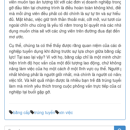
viên muốn tạo ấn tượng tốt với các đơn vị doanh nghiệp trong buổ
gỡ đầu tiên tại chương trình là điều hoàn toàn không khó, điều du
mà mỗi ứng viên đều phải có đó chính là sự tự tin và sự hiểu biết
đủ. Mặt khác, việc giữ tinh thần thoải mái, cởi mở, vui tươi cùng vớ
ngoài chỉn chu cũng là yếu tố nằm trong bí quyết mà các nhà tuy
dụng muốn chia sẻ với các ứng viên trên đường đua đạt đến công
mơ ước.
Cụ thể, chúng ta có thể thấy được rằng quan niệm của các doanh
nghiệp tuyển dụng khi đứng trước sự lựa chọn giữa bằng cấp và 
lực! Tại sao lại vậy? Vì với họ, bằng cấp chỉ là một minh chứng để
hiện trình độ học vấn của một đối tượng lao động, chứ không nói 
năng làm việc của họ một cách ở một lĩnh vực cụ thể. Người phù 
nhất không phải là người giỏi nhất, mà chính là người có năng lực
việc tốt. Và kết quả nhận được là nhiều bạn trẻ đã trúng tuyển vị tr
làm mà mình yêu thích trong cuộc phỏng vấn trực tiếp của các d
nghiệp tại buổi gặp gỡ.
bằng cấp
trúng tuyển
xin việc