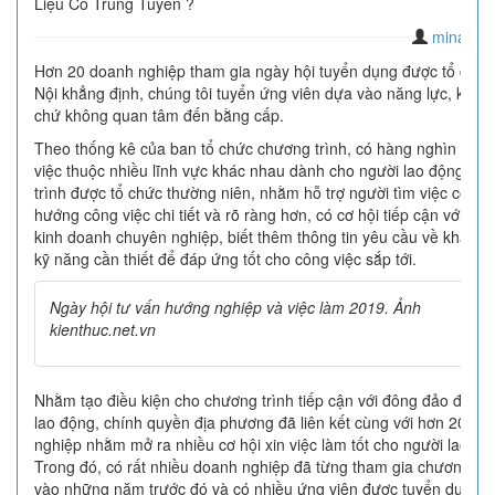
Liệu Có Trúng Tuyển ?
minamim
Hơn 20 doanh nghiệp tham gia ngày hội tuyển dụng được tổ chức
Nội khẳng định, chúng tôi tuyển ứng viên dựa vào năng lực, kinh
chứ không quan tâm đến bằng cấp.
Theo thống kê của ban tổ chức chương trình, có hàng nghìn cơ h
việc thuộc nhiều lĩnh vực khác nhau dành cho người lao động. C
trình được tổ chức thường niên, nhằm hỗ trợ người tìm việc có đị
hướng công việc chi tiết và rõ ràng hơn, có cơ hội tiếp cận với môi
kinh doanh chuyên nghiệp, biết thêm thông tin yêu cầu về khả nă
kỹ năng cần thiết để đáp ứng tốt cho công việc sắp tới.
Ngày hội tư vấn hướng nghiệp và việc làm 2019. Ảnh
kienthuc.net.vn
Nhằm tạo điều kiện cho chương trình tiếp cận với đông đảo đối t
lao động, chính quyền địa phương đã liên kết cùng với hơn 20 do
nghiệp nhằm mở ra nhiều cơ hội xin việc làm tốt cho người lao độ
Trong đó, có rất nhiều doanh nghiệp đã từng tham gia chương trì
vào những năm trước đó và có nhiều ứng viên được tuyển dụng t