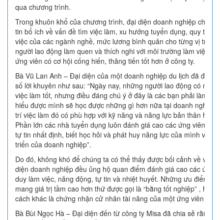
qua chương trình.
Trong khuôn khổ của chương trình, đại diện doanh nghiệp chia s
tin bổ ích về vấn đề tìm việc làm, xu hướng tuyển dụng, quy trình
việc của các ngành nghề, mức lương bình quân cho từng vị trí, c
người lao động làm quen và thích nghi với môi trường làm việc mớ
ứng viên có cơ hội cống hiến, thăng tiến tốt hơn ở công ty.
Bà Vũ Lan Anh – Đại diện của một doanh nghiệp du lịch đã đưa r
số lời khuyên như sau: “Ngày nay, những người lao động có nhiều
việc làm tốt, nhưng điều đáng chú ý ở đây là các bạn phải làm sa
hiểu được mình sẽ học được những gì hơn nữa tại doanh nghiệp đ
trí việc làm đó có phù hợp với kỹ năng và năng lực bản thân hay 
Phần lớn các nhà tuyển dụng luôn đánh giá cao các ứng viên có 
tự tin nhất định, biết học hỏi và phát huy năng lực của mình vào 
triển của doanh nghiệp”.
Do đó, không khó để chúng ta có thể thấy được bối cảnh về việc c
diện doanh nghiệp đều ủng hộ quan điểm đánh giá cao các ứng v
duy làm việc, năng động, tự tin và nhiệt huyết. Những ưu điểm nà
mang giá trị tầm cao hơn thứ được gọi là “bằng tốt nghiệp” , hay n
cách khác là chứng nhận cử nhân tài năng của một ứng viên nào 
Bà Bùi Ngọc Hà – Đại diện đến từ công ty Misa đã chia sẻ rằng n